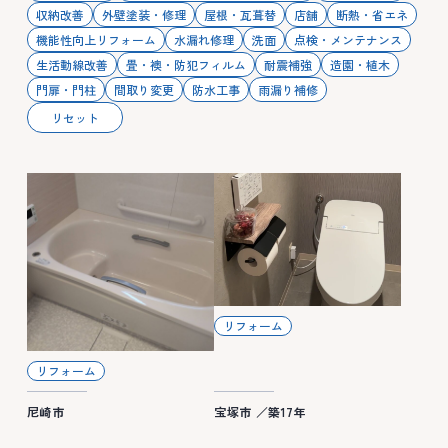
収納改善
外壁塗装・修理
屋根・瓦葺替
店舗
断熱・省エネ
機能性向上リフォーム
水漏れ修理
洗面
点検・メンテナンス
生活動線改善
畳・襖・防犯フィルム
耐震補強
造園・植木
門扉・門柱
間取り変更
防水工事
雨漏り補修
リセット
リフォーム
リフォーム
尼崎市
宝塚市 ／築17年