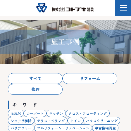
施工事例
すべて
リフォーム
修理
キーワード
お風呂
カーポート
キッチン
クロス・フローティング
シロアリ駆除
テラス・ベランダ
トイレ
ハウスクリーニング
バリアフリー
フルリフォーム・リノベーション
中古住宅再生