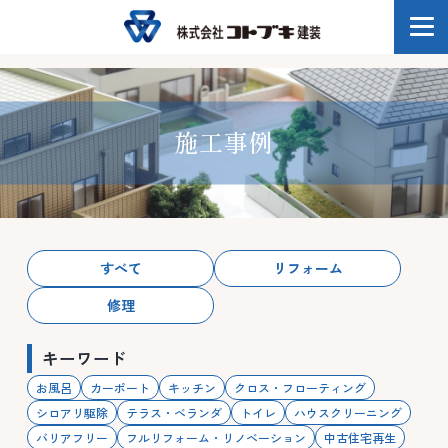
施工事例
すべて
リフォーム
修理
キーワード
お風呂
カーポート
キッチン
クロス・フローティング
シロアリ駆除
テラス・ベランダ
トイレ
ハウスクリーニング
バリアフリー
フルリフォーム・リノベーション
中古住宅再生