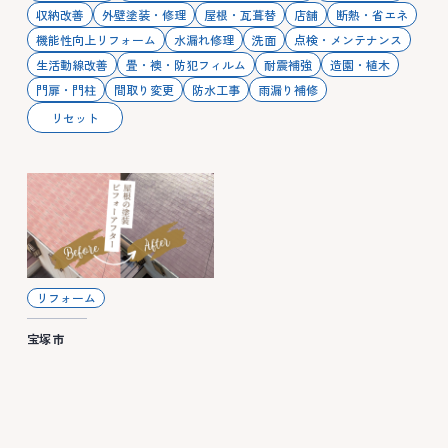
収納改善
外壁塗装・修理
屋根・瓦葺替
店舗
断熱・省エネ
機能性向上リフォーム
水漏れ修理
洗面
点検・メンテナンス
生活動線改善
畳・襖・防犯フィルム
耐震補強
造園・植木
門扉・門柱
間取り変更
防水工事
雨漏り補修
リセット
リフォーム
宝塚市